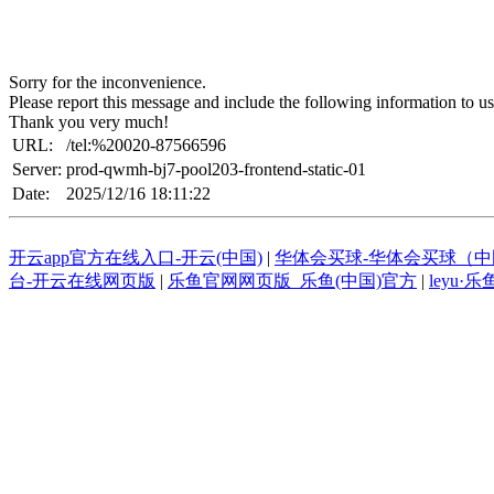
Sorry for the inconvenience.
Please report this message and include the following information to us
Thank you very much!
URL:
/tel:%20020-87566596
Server:
prod-qwmh-bj7-pool203-frontend-static-01
Date:
2025/12/16 18:11:22
开云app官方在线入口-开云(中国)
|
华体会买球-华体会买球（中
台-开云在线网页版
|
乐鱼官网网页版_乐鱼(中国)官方
|
leyu