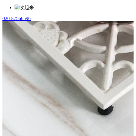
020-87566596