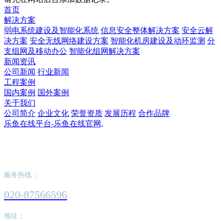
首页
解决方案
弱电系统建设及智能化系统
信息安全整体解决方案
安全云解
决方案
安全无线网络建设方案
智能化机房建设及动环监测
分
支组网及移动办公
智能化组网解决方案
新闻资讯
公司新闻
行业新闻
工程案例
国内案例
国外案例
关于我们
公司简介
企业文化
荣誉资质
发展历程
合作品牌
乐鱼在线平台-乐鱼在线官网,
乐鱼在线平台-乐鱼在线官网,
服务热线：
020-87566596
地址：