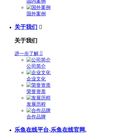
国内案例
国外案例
关于我们

关于我们
进一步了解

公司简介
企业文化
荣誉资质
发展历程
合作品牌
乐鱼在线平台-乐鱼在线官网,