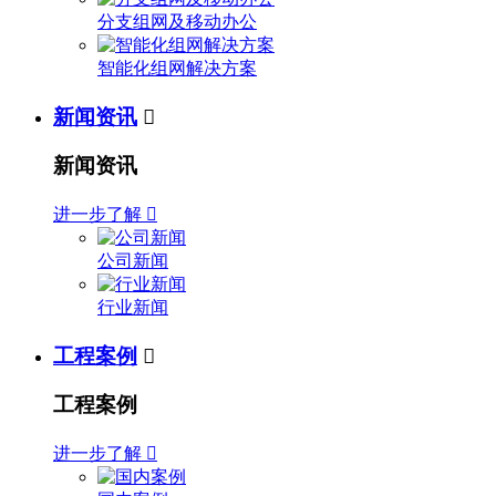
分支组网及移动办公
智能化组网解决方案
新闻资讯

新闻资讯
进一步了解

公司新闻
行业新闻
工程案例

工程案例
进一步了解
