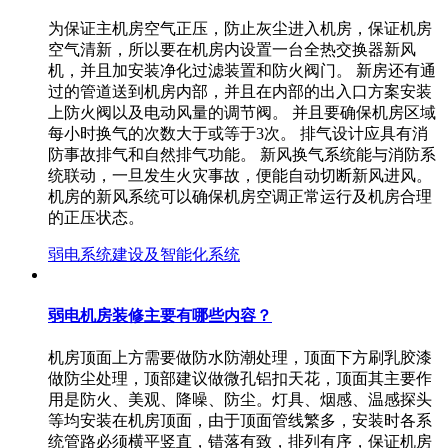
为保证主机房空气正压，防止灰尘进入机房，保证机房
空气清新，所以要在机房内设置一台全热交换器新风
机，并且加安装净化过滤装置和防火阀门。 新房还有通
过的管道送到机房内部，并且在内部的出入口方案安装
上防火阀以及电动风量的调节阀。 并且要确保机房区域
每小时换气的次数大于或等于3次。 排气设计应具有消
防事故排气和自然排气功能。 新风换气系统能与消防系
统联动，一旦发生火灾事故，便能自动切断新风进风。
机房的新风系统可以确保机房空调正常运行及机房合理
的正压状态。
弱电系统建设及智能化系统
弱电机房装修主要有哪些内容？
机房顶面上方需要做防水防潮处理，顶面下方刷乳胶漆
做防尘处理，顶部建议做微孔铝扣天花，顶面其主要作
用是防火、美观、降噪、防尘。灯具、烟感、温感探头
等均安装在机房顶面，由于顶面管线繁多，安装时各系
统管路必须横平竖直，错落有致，排列有序，保证机房